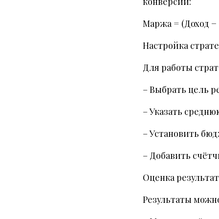
конверсии:
Маржа = (Доход 
Настройка страт
Для работы страт
– Выбрать цель р
– Указать средню
– Установить бюд
– Добавить счётч
Оценка результа
Результаты можно