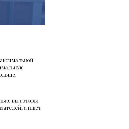
максимальной
тимальную
ольше.
лько вы готовы
азателей, а ищет