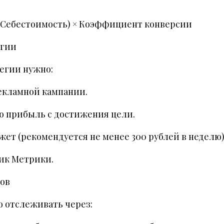
− Себестоимость) × Коэффициент конверсии
егии
егии нужно:
екламной кампании.
ю прибыль с достижения цели.
жет (рекомендуется не менее 300 рублей в неделю)
ик Метрики.
тов
 отслеживать через: