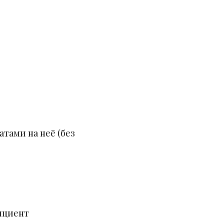
тами на неё (без
ициент