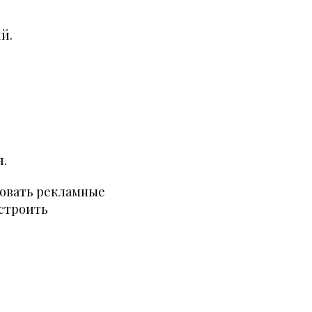
й.
я.
овать рекламные
астроить