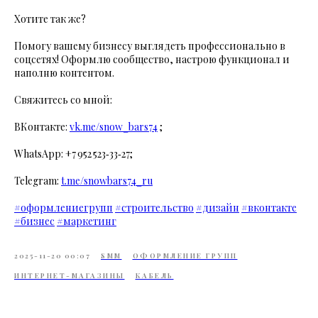
Хотите так же?
Помогу вашему бизнесу выглядеть профессионально в
соцсетях! Оформлю сообщество, настрою функционал и
наполню контентом.
Свяжитесь со мной:
ВКонтакте:
vk.me/snow_bars74
;
WhatsApp: +7 952 523‑33‑27;
Telegram:
t.me/snowbars74_ru
#оформлениегрупп
#строительство
#дизайн
#вконтакте
#бизнес
#маркетинг
2025-11-20 00:07
SMM
ОФОРМЛЕНИЕ ГРУПП
ИНТЕРНЕТ-МАГАЗИНЫ
КАБЕЛЬ